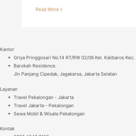
5
Read More »
Destinasi
Wisata
di
Jawa
Kantor
Timur
Griya Pringgosari No.14 RT/RW 02/06 Kel. Kalibaros Kec
Barokah Residence.
Jln Panjang Cipedak, Jagakarsa, Jakarta Selatan
Layanan
Travel Pekalongan - Jakarta
Travel Jakarta - Pekalongan
Sewa Mobil & Wisata Pekalongan
Kontak