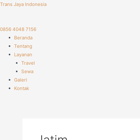
Skip
Trans Jaya Indonesia
to
content
0856 4048 7156
Menu
Beranda
Tentang
Layanan
Travel
Sewa
Galeri
Kontak
Jatim