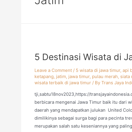
5 Destinasi Wisata di 
Leave a Comment
/
5 wisata di jawa timur
,
api 
ketapang
,
jatim
,
jawa timur
,
pulau merah
,
siata
wisata terbaik di jawa timur
/ By
Trans Jaya In
tji,sabtu18nov2023,https://transjayaindonesi
berbicara mengenai Jawa Timur baik itu dari wi
daerah yang mendapatkan julukan United Color
dimilikinya sebagai surga bagi para pecinta tr
merupakan salah satu keseniannya yang palin