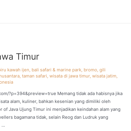
Jawa Timur
biru kawah ijen
,
bali safari & marine park
,
bromo
,
gili
 nusantara
,
taman safari
,
wisata di jawa timur
,
wisata jatim
,
donesia
a.com/?p=394&preview=true Memang tidak ada habisnya jika
sata alam, kuliner, bahkan kesenian yang dimiliki oleh
 of Java Ujung Timur ini menjadikan keindahan alam yang
evellers bagamana tidak, selain Reog dan Ludruk yang
g …