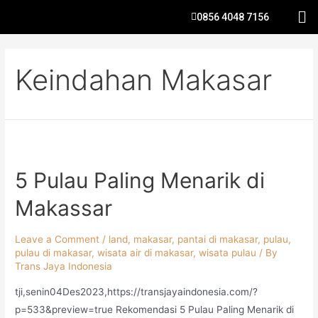
0856 4048 7156
Keindahan Makasar
5 Pulau Paling Menarik di
Makassar
Leave a Comment
/
land
,
makasar
,
pantai di makasar
,
pulau
,
pulau di makasar
,
wisata air di makasar
,
wisata pulau
/ By
Trans Jaya Indonesia
tji,senin04Des2023,https://transjayaindonesia.com/?
p=533&preview=true Rekomendasi 5 Pulau Paling Menarik di