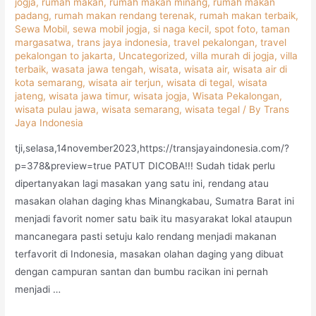
jogja
,
rumah makan
,
rumah makan minang
,
rumah makan
padang
,
rumah makan rendang terenak
,
rumah makan terbaik
,
Sewa Mobil
,
sewa mobil jogja
,
si naga kecil
,
spot foto
,
taman
margasatwa
,
trans jaya indonesia
,
travel pekalongan
,
travel
pekalongan to jakarta
,
Uncategorized
,
villa murah di jogja
,
villa
terbaik
,
wasata jawa tengah
,
wisata
,
wisata air
,
wisata air di
kota semarang
,
wisata air terjun
,
wisata di tegal
,
wisata
jateng
,
wisata jawa timur
,
wisata jogja
,
Wisata Pekalongan
,
wisata pulau jawa
,
wisata semarang
,
wisata tegal
/ By
Trans
Jaya Indonesia
tji,selasa,14november2023,https://transjayaindonesia.com/?
p=378&preview=true PATUT DICOBA!!! Sudah tidak perlu
dipertanyakan lagi masakan yang satu ini, rendang atau
masakan olahan daging khas Minangkabau, Sumatra Barat ini
menjadi favorit nomer satu baik itu masyarakat lokal ataupun
mancanegara pasti setuju kalo rendang menjadi makanan
terfavorit di Indonesia, masakan olahan daging yang dibuat
dengan campuran santan dan bumbu racikan ini pernah
menjadi …