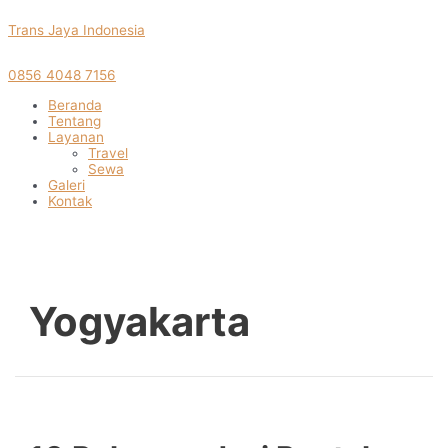
Skip
Trans Jaya Indonesia
to
content
0856 4048 7156
Menu
Beranda
Tentang
Layanan
Travel
Sewa
Galeri
Kontak
Yogyakarta