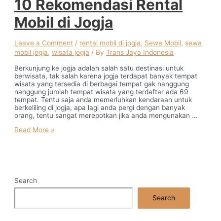
10 Rekomendasi Rental
Mobil di Jogja
Leave a Comment
/
rental mobil di jogja
,
Sewa Mobil
,
sewa
mobil jogja
,
wisata jogja
/ By
Trans Jaya Indonesia
Berkunjung ke jogja adalah salah satu destinasi untuk
berwisata, tak salah karena jogja terdapat banyak tempat
wisata yang tersedia di berbagai tempat gak nanggung
nanggung jumlah tempat wisata yang terdaftar ada 69
tempat. Tentu saja anda memerluhkan kendaraan untuk
berkeliling di jogja, apa lagi anda pergi dengan banyak
orang, tentu sangat merepotkan jika anda mengunakan …
10
Read More »
Rekomendasi
Rental
Mobil
di
Jogja
Search
Search